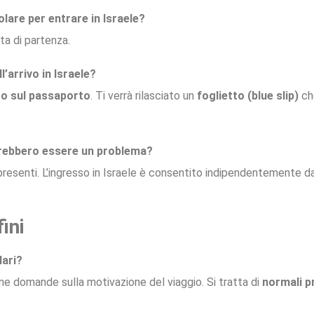
olare per entrare in Israele?
ta di partenza.
’arrivo in Israele?
ro sul passaporto
. Ti verrà rilasciato un
foglietto (blue slip)
che
otrebbero essere un problema?
 presenti. L’ingresso in Israele è consentito indipendentemente da 
ini
lari?
une domande sulla motivazione del viaggio. Si tratta di
normali p