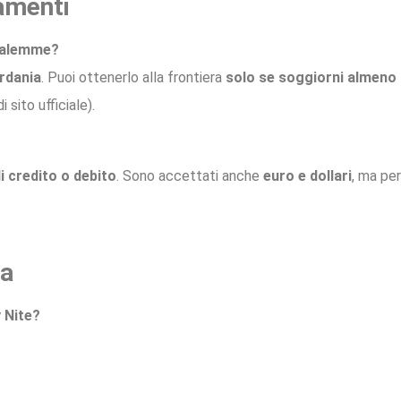
gamenti
usalemme?
ordania
. Puoi ottenerlo alla frontiera
solo se soggiorni almeno 
i sito ufficiale).
i credito o debito
. Sono accettati anche
euro e dollari
, ma per
za
 Nite?